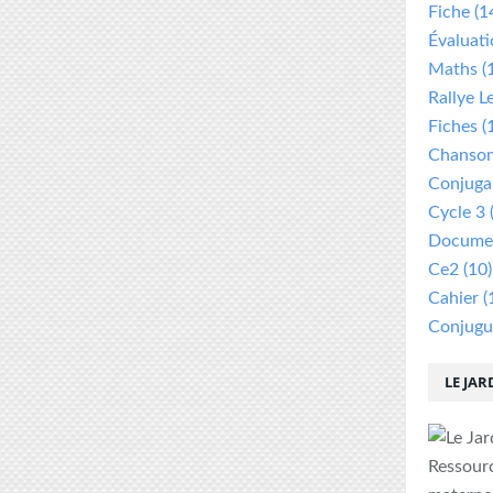
Fiche
(1
Évaluat
Maths
(
Rallye L
Fiches
(
Chanso
Conjuga
Cycle 3
Documen
Ce2
(10)
Cahier
(
Conjugu
LE JAR
Ressour