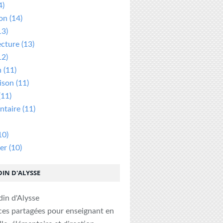
4)
ion
(14)
13)
ecture
(13)
12)
n
(11)
ison
(11)
(11)
taire
(11)
10)
er
(10)
DIN D'ALYSSE
ces partagées pour enseignant en