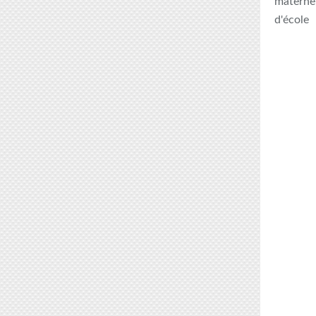
maternel
d'école