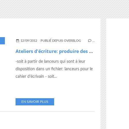
,
CE1
,
CE2
,
CP
,
CYCLE 3
,
ÉCRIT COURT
,
ECRITURE
,
ÉCRIVAIN
,
PRODUCTION D ÉCR
12/09/2012
PUBLIÉ DEPUIS OVERBLOG
…
Ateliers d'écriture: produire des écrits courts à partir d'albums (1)
-soit à partir de lanceurs qui sont à leur
disposition dans un fichier: lanceurs pour le
cahier d'écrivain - soit...
EN SAVOIR PLUS