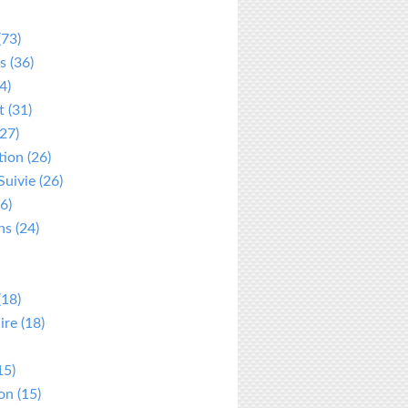
(73)
s
(36)
4)
t
(31)
27)
tion
(26)
Suivie
(26)
6)
ns
(24)
(18)
ire
(18)
15)
ion
(15)