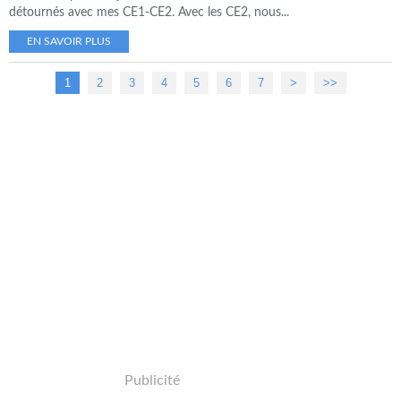
détournés avec mes CE1-CE2. Avec les CE2, nous...
EN SAVOIR PLUS
1
2
3
4
5
6
7
>
>>
Publicité