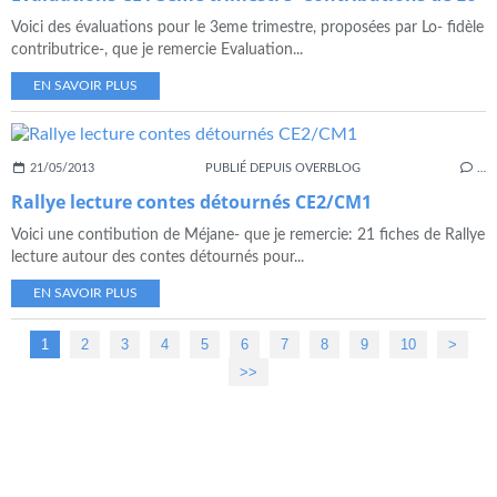
Voici des évaluations pour le 3eme trimestre, proposées par Lo- fidèle
contributrice-, que je remercie Evaluation...
EN SAVOIR PLUS
21/05/2013
PUBLIÉ DEPUIS OVERBLOG
…
Rallye lecture contes détournés CE2/CM1
Voici une contibution de Méjane- que je remercie: 21 fiches de Rallye
lecture autour des contes détournés pour...
EN SAVOIR PLUS
1
2
3
4
5
6
7
8
9
10
>
>>