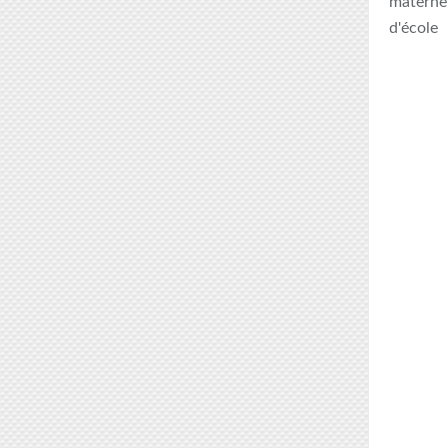
maternel
d'école