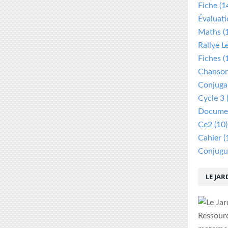
Fiche
(1
Évaluat
Maths
(
Rallye L
Fiches
(
Chanso
Conjuga
Cycle 3
Documen
Ce2
(10)
Cahier
(
Conjugu
LE JAR
Ressour