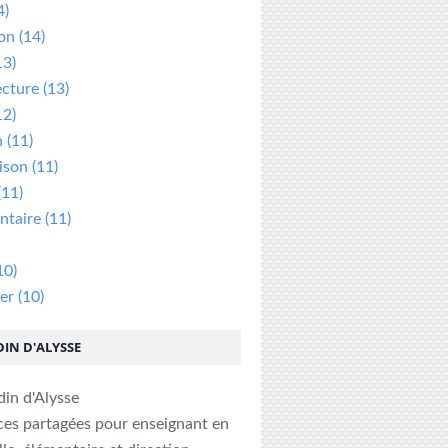
4)
ion
(14)
13)
ecture
(13)
12)
n
(11)
ison
(11)
(11)
taire
(11)
10)
er
(10)
DIN D'ALYSSE
ces partagées pour enseignant en