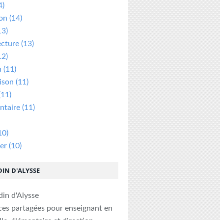
4)
ion
(14)
13)
ecture
(13)
12)
n
(11)
ison
(11)
(11)
taire
(11)
10)
er
(10)
DIN D'ALYSSE
ces partagées pour enseignant en