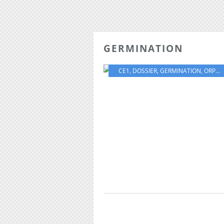
GERMINATION
CE1
,
DOSSIER
,
GERMINATION
,
ORPHEE