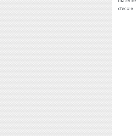
maternel
d'école