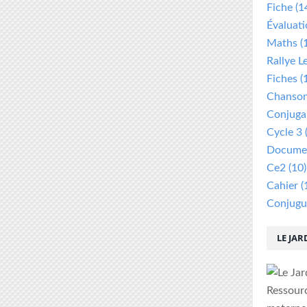
Fiche
(1
Évaluat
Maths
(
Rallye L
Fiches
(
Chanso
Conjuga
Cycle 3
Documen
Ce2
(10)
Cahier
(
Conjugu
LE JAR
Ressour