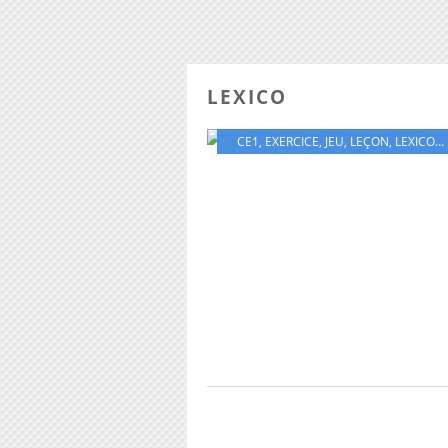
LEXICO
CE1
,
EXERCICE
,
JEU
,
LEÇON
,
LEXICO
,