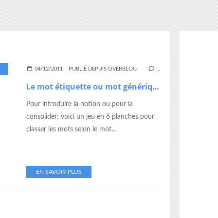
MOT ÉTIQUETTE
,
MOT GÉNÉRIQUE
04/12/2011
PUBLIÉ DEPUIS OVERBLOG
…
Le mot étiquette ou mot générique
Pour introduire la notion ou pour la
consolider: voici un jeu en 6 planches pour
classer les mots selon le mot...
EN SAVOIR PLUS