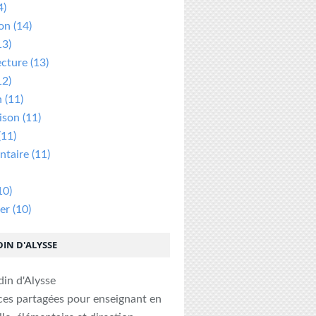
4)
ion
(14)
13)
ecture
(13)
12)
n
(11)
ison
(11)
(11)
taire
(11)
10)
er
(10)
DIN D'ALYSSE
ces partagées pour enseignant en