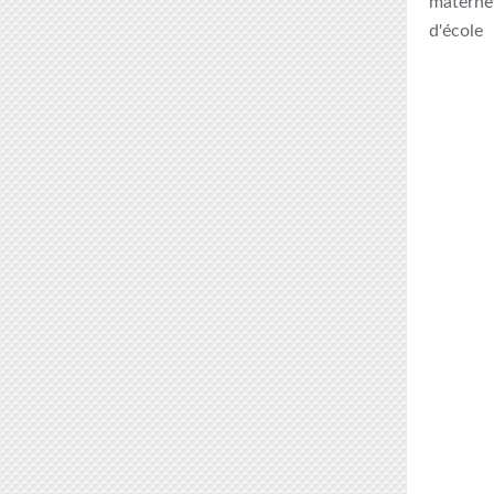
maternel
d'école