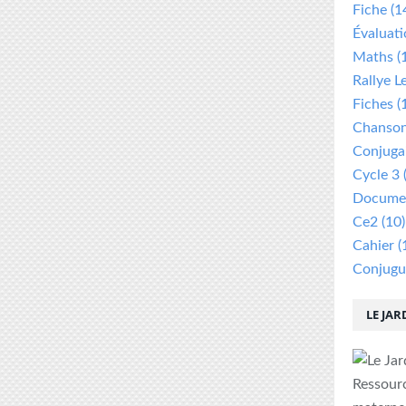
Fiche
(1
Évaluat
Maths
(
Rallye L
Fiches
(
Chanso
Conjuga
Cycle 3
Documen
Ce2
(10)
Cahier
(
Conjugu
LE JAR
Ressour