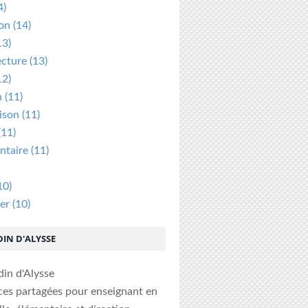
4)
ion
(14)
13)
ecture
(13)
12)
n
(11)
ison
(11)
(11)
taire
(11)
10)
er
(10)
DIN D'ALYSSE
ces partagées pour enseignant en