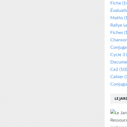
Fiche
(1
Évaluat
Maths
(
Rallye L
Fiches
(
Chanso
Conjuga
Cycle 3
Documen
Ce2
(10)
Cahier
(
Conjugu
LE JAR
Ressour