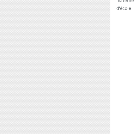
maternel
d'école