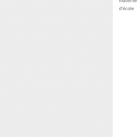
maternel
d'école