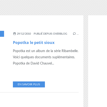
VALUATION
,
EXPLOITATION
,
GRAMMAIRE
,
INDIEN
,
LECTURE SUIVIE
,
PETIT SIOUX
,
29/12/2010
PUBLIÉ DEPUIS OVERBLOG
…
Popotka le petit sioux
Popotka est un album de la série Ribambelle.
Voici quelques documents suplémentaires.
Popotka de David Chauvel...
EN SAVOIR PLUS