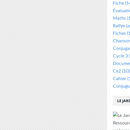
Fiche
(1
Évaluat
Maths
(
Rallye L
Fiches
(
Chanso
Conjuga
Cycle 3
Documen
Ce2
(10)
Cahier
(
Conjugu
LE JAR
Ressour