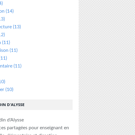
4)
ion
(14)
13)
ecture
(13)
12)
n
(11)
ison
(11)
(11)
taire
(11)
10)
er
(10)
DIN D'ALYSSE
ces partagées pour enseignant en