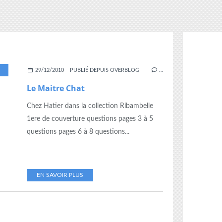
,
RIBAMBELLE
,
SUIVIE
,
TAPUSCRIT
29/12/2010
PUBLIÉ DEPUIS OVERBLOG
…
Le Maitre Chat
Chez Hatier dans la collection Ribambelle
1ere de couverture questions pages 3 à 5
questions pages 6 à 8 questions...
EN SAVOIR PLUS