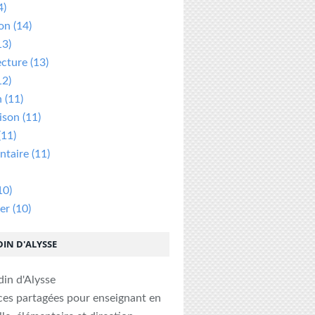
4)
ion
(14)
13)
ecture
(13)
12)
n
(11)
ison
(11)
(11)
taire
(11)
10)
er
(10)
DIN D'ALYSSE
ces partagées pour enseignant en