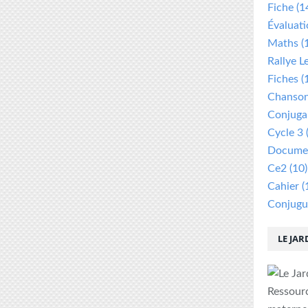
Fiche
(1
Évaluat
Maths
(
Rallye L
Fiches
(
Chanso
Conjuga
Cycle 3
Documen
Ce2
(10)
Cahier
(
Conjugu
LE JAR
Ressour