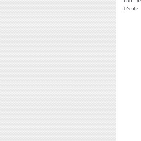
maternel
d'école