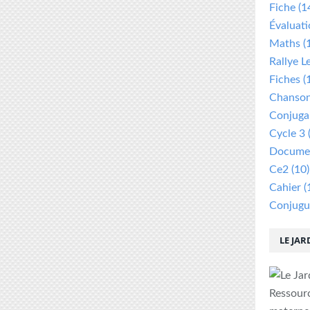
Fiche
(1
Évaluat
Maths
(
Rallye L
Fiches
(
Chanso
Conjuga
Cycle 3
Documen
Ce2
(10)
Cahier
(
Conjugu
LE JAR
Ressour