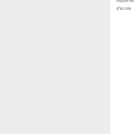
maternel
d'école