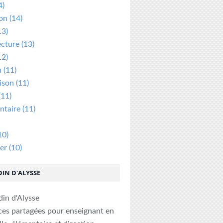
4)
ion
(14)
13)
ecture
(13)
12)
n
(11)
ison
(11)
(11)
taire
(11)
10)
er
(10)
DIN D'ALYSSE
ces partagées pour enseignant en