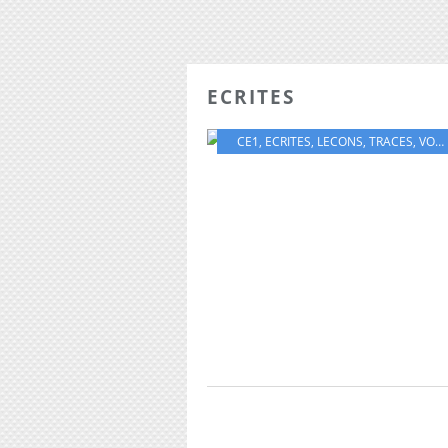
ECRITES
CE1
,
ECRITES
,
LECONS
,
TRACES
,
VOCABULAIRE