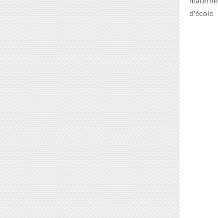
maternel
d'école