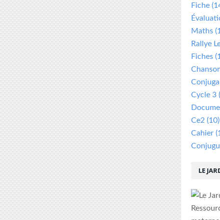
Fiche
(1
Évaluat
Maths
(
Rallye L
Fiches
(
Chanso
Conjuga
Cycle 3
Documen
Ce2
(10)
Cahier
(
Conjugu
LE JAR
Ressour