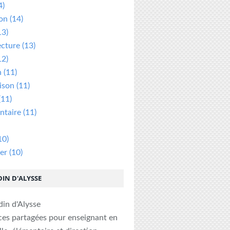
4)
ion
(14)
13)
ecture
(13)
12)
n
(11)
ison
(11)
(11)
taire
(11)
10)
er
(10)
DIN D'ALYSSE
ces partagées pour enseignant en