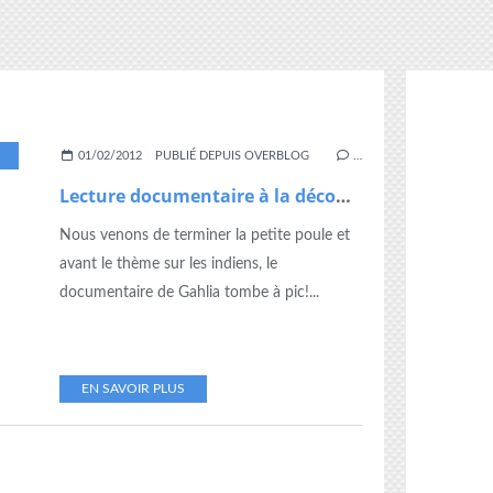
NOUVEAU
,
QUESTIONS
01/02/2012
PUBLIÉ DEPUIS OVERBLOG
…
Lecture documentaire à la découverte du nouveau monde
Nous venons de terminer la petite poule et
avant le thème sur les indiens, le
documentaire de Gahlia tombe à pic!...
EN SAVOIR PLUS