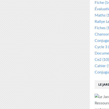
Fiche
(1
Évaluat
Maths
(
Rallye L
Fiches
(
Chanso
Conjuga
Cycle 3
Documen
Ce2
(10)
Cahier
(
Conjugu
LE JAR
Ressour