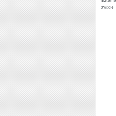
maternel
d'école