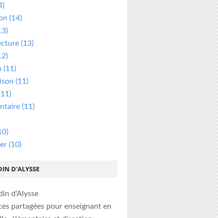
4)
ion
(14)
13)
ecture
(13)
12)
n
(11)
ison
(11)
(11)
taire
(11)
10)
er
(10)
DIN D'ALYSSE
ces partagées pour enseignant en