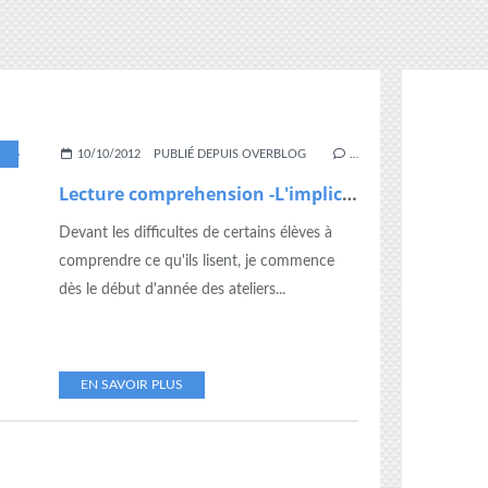
,
CP
,
FICHES
,
IMPLICITE
,
INFÉRENCES
,
LECTURE
10/10/2012
PUBLIÉ DEPUIS OVERBLOG
…
Lecture comprehension -L'implicite
Devant les difficultes de certains élèves à
comprendre ce qu'ils lisent, je commence
dès le début d'année des ateliers...
EN SAVOIR PLUS