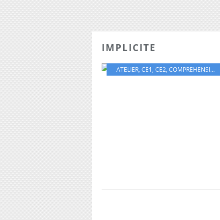
IMPLICITE
ATELIER
,
CE1
,
CE2
,
COMPREHENSION