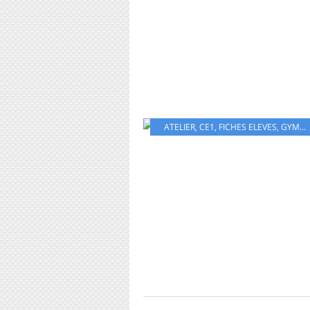
ATELIER
,
CE1
,
FICHES ELEVES
,
GYMNASTIQUE