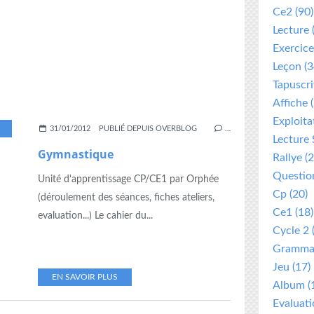
Ce2
(90)
Lecture
Exercice
Leçon
(3
Tapuscri
Affiche
(
Exploita
,
PREPARATION
,
UNITÉ D APPRENTISSAGE
31/01/2012
PUBLIÉ DEPUIS OVERBLOG
…
Lecture 
Gymnastique
Rallye
(2
Questio
Unité d'apprentissage CP/CE1 par Orphée
Cp
(20)
(déroulement des séances, fiches ateliers,
Ce1
(18)
evaluation...) Le cahier du...
Cycle 2
Gramma
Jeu
(17)
EN SAVOIR PLUS
Album
(
Evaluat