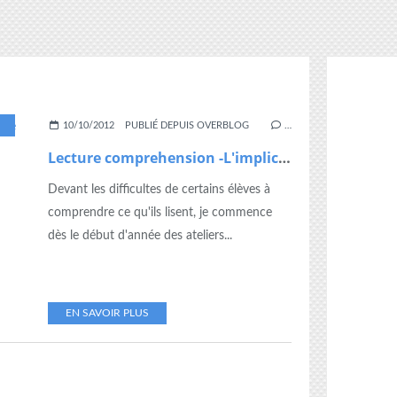
,
CP
,
FICHES
,
IMPLICITE
,
INFÉRENCES
,
LECTURE
10/10/2012
PUBLIÉ DEPUIS OVERBLOG
…
Lecture comprehension -L'implicite
Devant les difficultes de certains élèves à
comprendre ce qu'ils lisent, je commence
dès le début d'année des ateliers...
EN SAVOIR PLUS