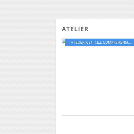
ATELIER
ATELIER
,
CE1
,
CE2
,
COMPREHENSION