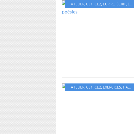
ATELIER
,
CE1
,
CE2
,
ECRIRE
,
ÉCRIT
,
ÉCRITURE
ATELIER
,
CE1
,
CE2
,
EXERCICES
,
HAUTE