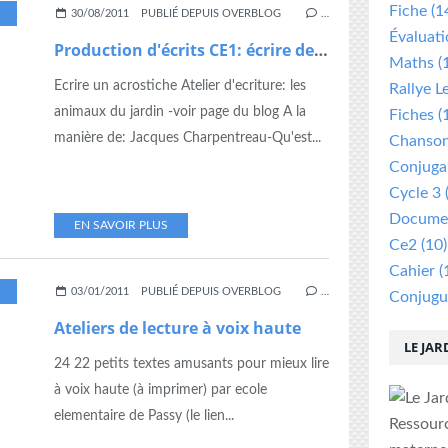
Fiche
(1
,
EXPRESSION ECRITE
,
POÉSIE
,
PRODUCTION
30/08/2011
PUBLIÉ DEPUIS OVERBLOG
…
Évaluat
Production d'écrits CE1: écrire des poésies
Maths
(
Ecrire un acrostiche Atelier d'ecriture: les
Rallye L
animaux du jardin -voir page du blog A la
Fiches
(
manière de: Jacques Charpentreau-Qu'est...
Chanso
Conjuga
Cycle 3
Documen
EN SAVOIR PLUS
Ce2
(10)
Cahier
(
,
IMPRIMER
,
LECTURE
,
LIRE
,
VOIX
03/01/2011
PUBLIÉ DEPUIS OVERBLOG
…
Conjugu
Ateliers de lecture à voix haute
LE JAR
24 22 petits textes amusants pour mieux lire
à voix haute (à imprimer) par ecole
elementaire de Passy (le lien...
Ressour