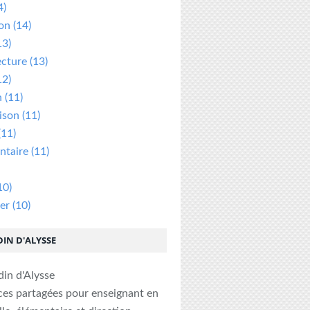
4)
ion
(14)
13)
ecture
(13)
12)
n
(11)
ison
(11)
(11)
taire
(11)
10)
er
(10)
DIN D'ALYSSE
ces partagées pour enseignant en