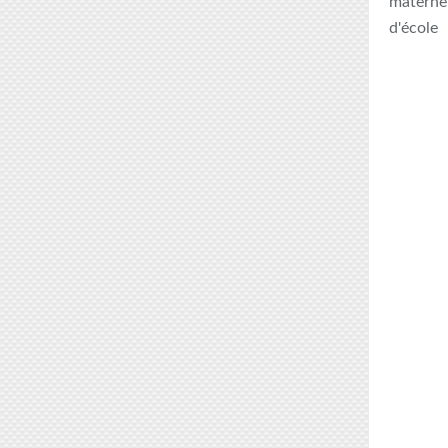
maternel
d'école