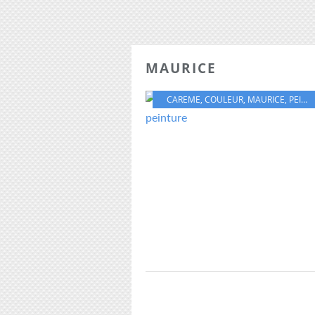
MAURICE
CAREME
,
COULEUR
,
MAURICE
,
PEINTURE