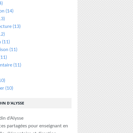
4)
ion
(14)
13)
ecture
(13)
12)
n
(11)
ison
(11)
(11)
taire
(11)
10)
er
(10)
DIN D'ALYSSE
ces partagées pour enseignant en