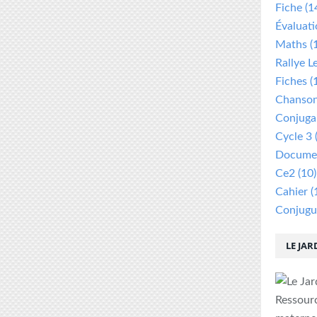
Fiche
(1
Évaluat
Maths
(
Rallye L
Fiches
(
Chanso
Conjuga
Cycle 3
Documen
Ce2
(10)
Cahier
(
Conjugu
LE JAR
Ressour