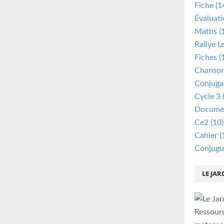
Fiche
(1
Évaluat
Maths
(
Rallye L
Fiches
(
Chanso
Conjuga
Cycle 3
Documen
Ce2
(10)
Cahier
(
Conjugu
LE JAR
Ressour