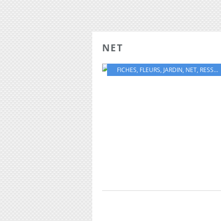
NET
FICHES
,
FLEURS
,
JARDIN
,
NET
,
RESSOURCES