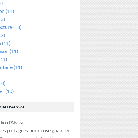
4)
ion
(14)
13)
ecture
(13)
12)
n
(11)
ison
(11)
(11)
taire
(11)
10)
er
(10)
DIN D'ALYSSE
ces partagées pour enseignant en