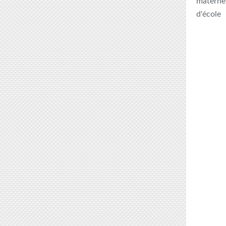
maternel
d'école