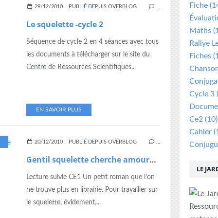
Fiche
(1
29/12/2010
PUBLIÉ DEPUIS OVERBLOG
…
Évaluat
Le squelette -cycle 2
Maths
(
Séquence de cycle 2 en 4 séances avec tous
Rallye L
les documents à télécharger sur le site du
Fiches
(
Centre de Ressources Scientifiques...
Chanso
Conjuga
Cycle 3
Documen
EN SAVOIR PLUS
Ce2
(10)
Cahier
(
CTURE SUIVIE
,
QUESTIONS
,
SCIENCES
,
SQUELETTE
,
TAPUSCRIT
20/12/2010
PUBLIÉ DEPUIS OVERBLOG
…
Conjugu
Gentil squelette cherche amourette
LE JAR
Lecture suivie CE1 Un petit roman que l'on
ne trouve plus en librairie. Pour travailler sur
le squelette, évidement,...
Ressour