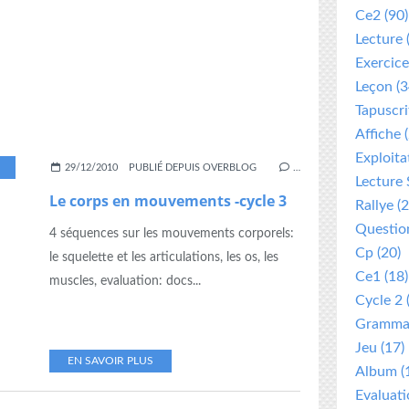
Ce2
(90)
Lecture
Exercice
Leçon
(3
Tapuscri
Affiche
(
Exploita
SQUELETTE
29/12/2010
PUBLIÉ DEPUIS OVERBLOG
…
Lecture 
Le corps en mouvements -cycle 3
Rallye
(2
Questio
4 séquences sur les mouvements corporels:
Cp
(20)
le squelette et les articulations, les os, les
Ce1
(18)
muscles, evaluation: docs...
Cycle 2
Gramma
Jeu
(17)
EN SAVOIR PLUS
Album
(
Evaluat