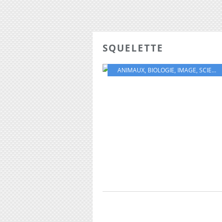
SQUELETTE
ANIMAUX
,
BIOLOGIE
,
IMAGE
,
SCIENCES