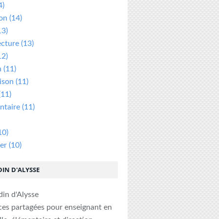
4)
ion
(14)
13)
ecture
(13)
12)
n
(11)
ison
(11)
(11)
taire
(11)
10)
er
(10)
DIN D'ALYSSE
ces partagées pour enseignant en