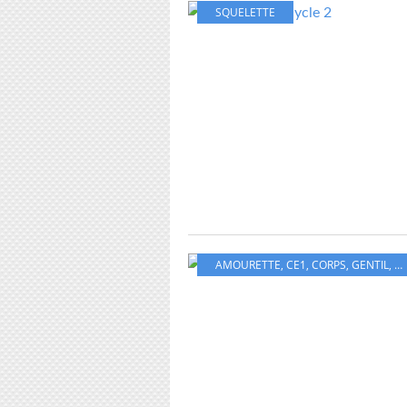
SQUELETTE
AMOURETTE
,
CE1
,
CORPS
,
GENTIL
,
LE