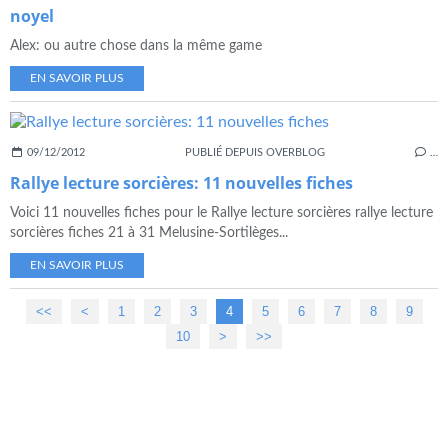
noyel
Alex: ou autre chose dans la même game
EN SAVOIR PLUS
09/12/2012
PUBLIÉ DEPUIS OVERBLOG
…
Rallye lecture sorcières: 11 nouvelles fiches
Voici 11 nouvelles fiches pour le Rallye lecture sorcières rallye lecture
sorcières fiches 21 à 31 Melusine-Sortilèges...
EN SAVOIR PLUS
<<
<
1
2
3
4
5
6
7
8
9
10
20
>
>>