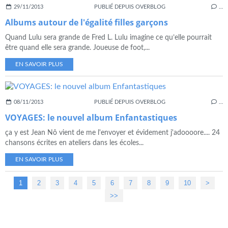
29/11/2013
PUBLIÉ DEPUIS OVERBLOG
…
Albums autour de l'égalité filles garçons
Quand Lulu sera grande de Fred L. Lulu imagine ce qu’elle pourrait
être quand elle sera grande. Joueuse de foot,...
EN SAVOIR PLUS
08/11/2013
PUBLIÉ DEPUIS OVERBLOG
…
VOYAGES: le nouvel album Enfantastiques
ça y est Jean Nô vient de me l'envoyer et évidement j'adoooore.... 24
chansons écrites en ateliers dans les écoles...
EN SAVOIR PLUS
1
2
3
4
5
6
7
8
9
10
20
>
>>