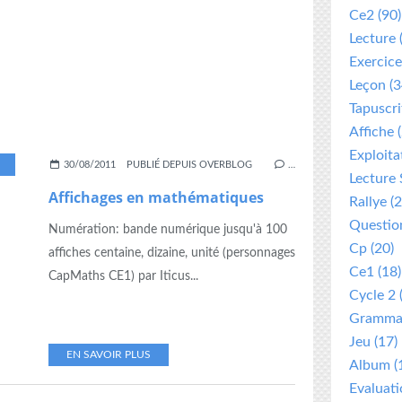
Ce2
(90)
Lecture
Exercice
Leçon
(3
Tapuscri
Affiche
(
Exploita
,
NUMERATION
30/08/2011
PUBLIÉ DEPUIS OVERBLOG
…
Lecture 
Affichages en mathématiques
Rallye
(2
Questio
Numération: bande numérique jusqu'à 100
Cp
(20)
affiches centaine, dizaine, unité (personnages
Ce1
(18)
CapMaths CE1) par Iticus...
Cycle 2
Gramma
Jeu
(17)
EN SAVOIR PLUS
Album
(
Evaluat