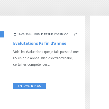
,
GRAPHISME
,
NUMÉRATION
,
ORAL
,
PS
17/02/2016
PUBLIÉ DEPUIS OVERBLOG
…
Evalutations Ps fin d'année
Voici les évaluations que je fais passer à mes
PS en fin d'année. Rien d'extraordinaire,
certaines compétences...
EN SAVOIR PLUS