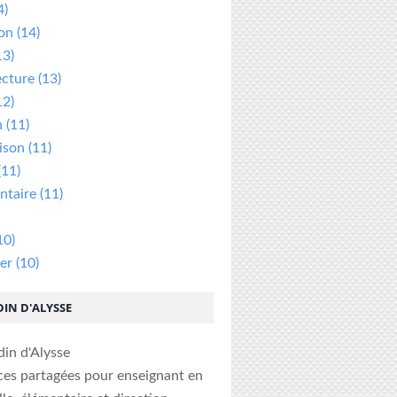
4)
ion
(14)
13)
ecture
(13)
12)
n
(11)
ison
(11)
(11)
taire
(11)
10)
er
(10)
DIN D'ALYSSE
ces partagées pour enseignant en