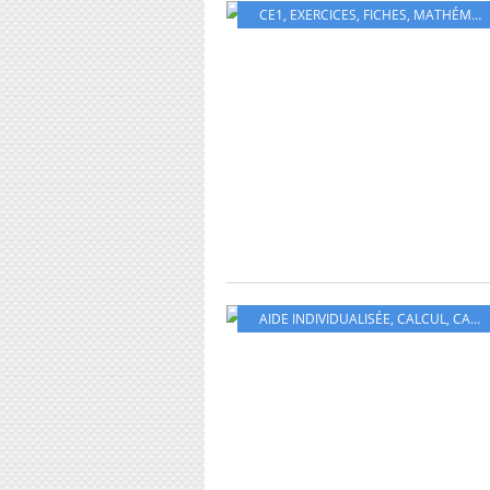
CE1
,
EXERCICES
,
FICHES
,
MATHÉMATIQUES
AIDE INDIVIDUALISÉE
,
CALCUL
,
CARTES