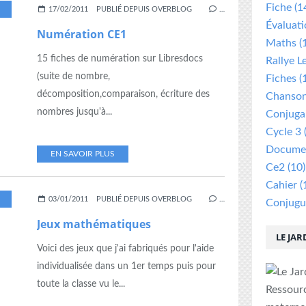
Fiche
(1
,
NOMBRE
,
NUMERATION
17/02/2011
PUBLIÉ DEPUIS OVERBLOG
…
Évaluat
Numération CE1
Maths
(
15 fiches de numération sur Libresdocs
Rallye L
(suite de nombre,
Fiches
(
décomposition,comparaison, écriture des
Chanso
nombres jusqu'à...
Conjuga
Cycle 3
Documen
EN SAVOIR PLUS
Ce2
(10)
Cahier
(
,
CE1
,
CE2
,
JEU
,
MATHEMATIQUES
,
MULTIPLICATION
,
NUMÉRATION
,
SOUTIEN
03/01/2011
PUBLIÉ DEPUIS OVERBLOG
…
Conjugu
Jeux mathématiques
LE JAR
Voici des jeux que j'ai fabriqués pour l'aide
individualisée dans un 1er temps puis pour
toute la classe vu le...
Ressour