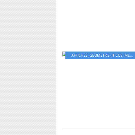
AFFICHES
,
GEOMETRIE
,
ITICUS
,
MESURE