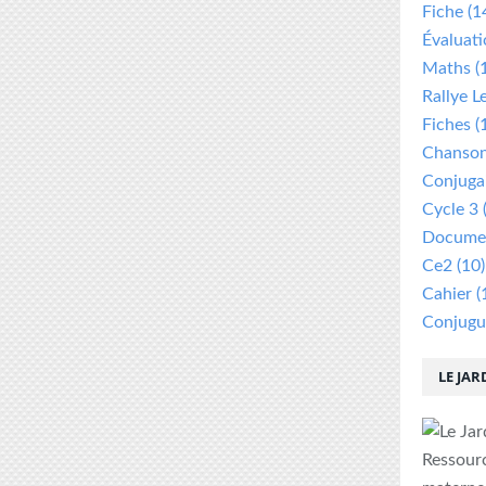
Fiche
(1
Évaluat
Maths
(
Rallye L
Fiches
(
Chanso
Conjuga
Cycle 3
Documen
Ce2
(10)
Cahier
(
Conjugu
LE JAR
Ressour