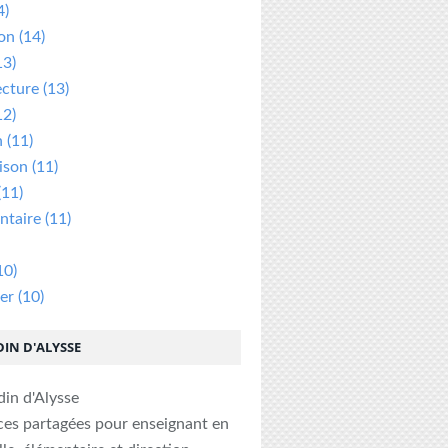
4)
ion
(14)
13)
ecture
(13)
12)
n
(11)
ison
(11)
(11)
taire
(11)
10)
er
(10)
DIN D'ALYSSE
ces partagées pour enseignant en