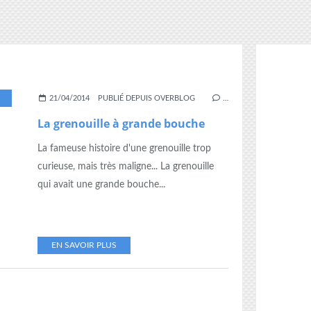
XPLOITATION
,
GRANDE
,
GRENOUILLE
,
JEU
,
LOTO
,
MS
,
PS
21/04/2014
PUBLIÉ DEPUIS OVERBLOG
…
La grenouille à grande bouche
La fameuse histoire d'une grenouille trop
curieuse, mais très maligne... La grenouille
qui avait une grande bouche...
EN SAVOIR PLUS