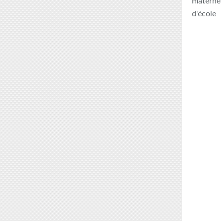
maternel
d'école