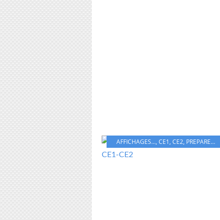
AFFICHAGES...
,
CE1
,
CE2
,
PREPARER
,