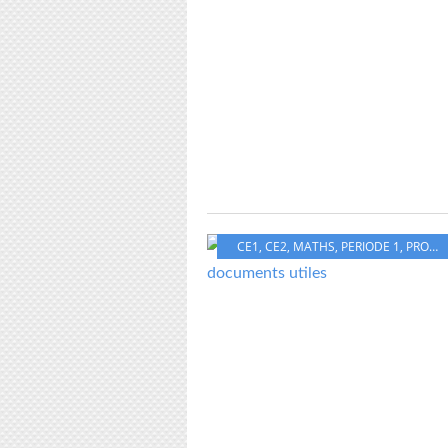
CE1
,
CE2
,
MATHS
,
PERIODE 1
,
PROGRESSION