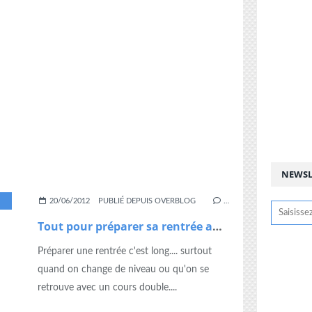
NEWSL
PROGRESSION
,
RENTREE
20/06/2012
PUBLIÉ DEPUIS OVERBLOG
…
Tout pour préparer sa rentrée au CE1-CE2
Préparer une rentrée c'est long.... surtout
quand on change de niveau ou qu'on se
retrouve avec un cours double....