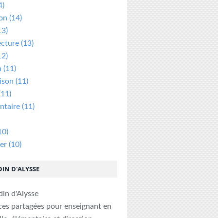
4)
ion
(14)
13)
ecture
(13)
12)
n
(11)
ison
(11)
(11)
taire
(11)
10)
er
(10)
DIN D'ALYSSE
ces partagées pour enseignant en