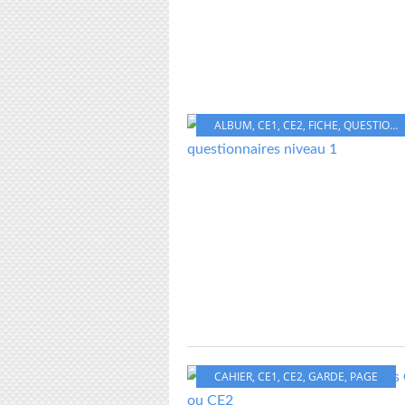
ALBUM
,
CE1
,
CE2
,
FICHE
,
QUESTIONNAIRE
CAHIER
,
CE1
,
CE2
,
GARDE
,
PAGE