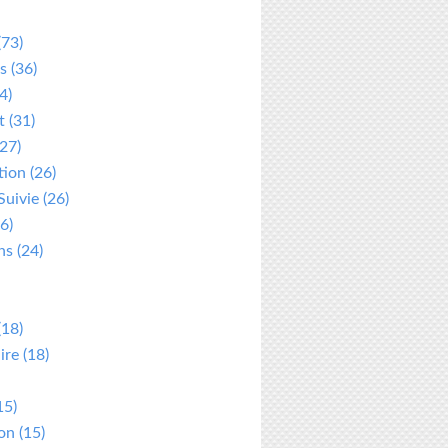
(73)
s
(36)
4)
t
(31)
27)
tion
(26)
Suivie
(26)
6)
ns
(24)
(18)
ire
(18)
15)
ion
(15)