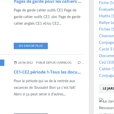
Pages de garde pour les cahiers CE1 ou CE2
Fiche
(1
Évaluat
Page de garde cahier outils CE1 Page de
Maths
(
garde cahier outils CE1 .doc Page de garde
Rallye L
cahier anglais CE1 et/ou CE2...
Fiches
(
Chanso
Conjuga
EN SAVOIR PLUS
Cycle 3
Documen
Ce2
(10)
26/06/2012
PUBLIÉ DEPUIS OVERBLOG
…
Cahier
(
CE1-CE2 période 1-Tous les documents utiles
Conjugu
Pour la période qui va de la rentrée aux
vacances de Toussaint Bon ça c'est fait!
LE JAR
Alors si ça peut servir à d'autres...
Ressour