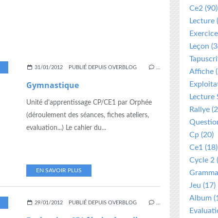
Ce2
(90)
Lecture
Exercice
Leçon
(3
Tapuscri
,
PREPARATION
,
UNITÉ D APPRENTISSAGE
31/01/2012
PUBLIÉ DEPUIS OVERBLOG
…
Affiche
(
Gymnastique
Exploita
Lecture 
Unité d'apprentissage CP/CE1 par Orphée
Rallye
(2
(déroulement des séances, fiches ateliers,
Questio
evaluation...) Le cahier du...
Cp
(20)
Ce1
(18)
Cycle 2
EN SAVOIR PLUS
Gramma
Jeu
(17)
Album
(
,
MATHS
,
PERIODE 3
,
VOCABULAIRE
29/01/2012
PUBLIÉ DEPUIS OVERBLOG
…
Evaluat