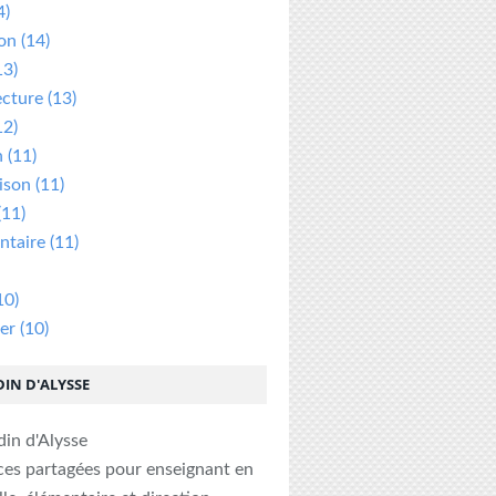
4)
ion
(14)
13)
ecture
(13)
12)
n
(11)
ison
(11)
(11)
taire
(11)
10)
er
(10)
DIN D'ALYSSE
ces partagées pour enseignant en