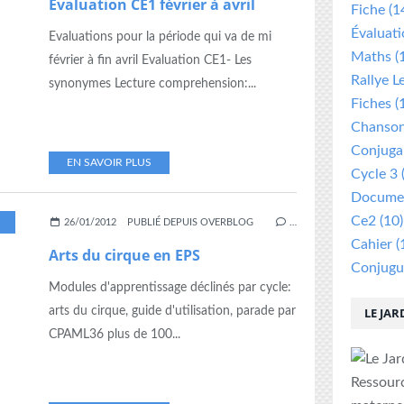
Evaluation CE1 février à avril
Fiche
(1
Évaluat
Evaluations pour la période qui va de mi
Maths
(
février à fin avril Evaluation CE1- Les
Rallye L
synonymes Lecture comprehension:...
Fiches
(
Chanso
Conjuga
EN SAVOIR PLUS
Cycle 3
Documen
Ce2
(10)
,
CYCLE
,
EPS
,
PROGRESSION
26/01/2012
PUBLIÉ DEPUIS OVERBLOG
…
Cahier
(
Arts du cirque en EPS
Conjugu
Modules d'apprentissage déclinés par cycle:
arts du cirque, guide d'utilisation, parade par
LE JAR
CPAML36 plus de 100...
Ressour