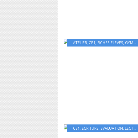
ATELIER
,
CE1
,
FICHES ELEVES
,
GYMNASTIQUE
CE1
,
ECRITURE
,
EVALUATION
,
LECTURE