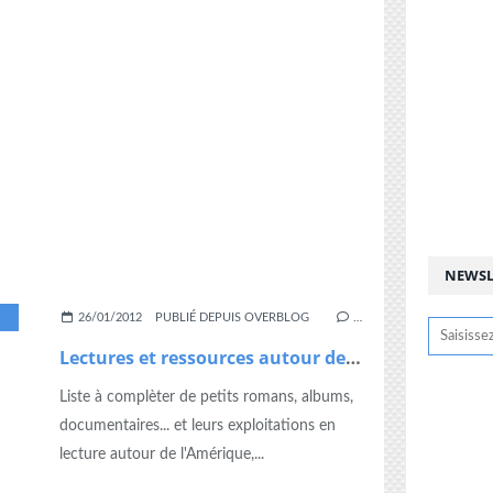
NEWSL
,
LECTURE
,
LECTURE SUIVIE
,
TAPUSCRIT
26/01/2012
PUBLIÉ DEPUIS OVERBLOG
…
Lectures et ressources autour de l'Amérique
Liste à complèter de petits romans, albums,
documentaires... et leurs exploitations en
lecture autour de l'Amérique,...