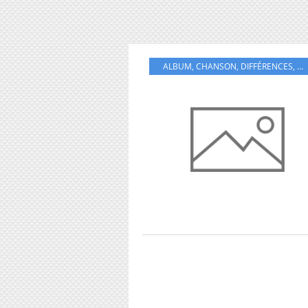
ALBUM
,
CHANSON
,
DIFFÉRENCES
,
EN