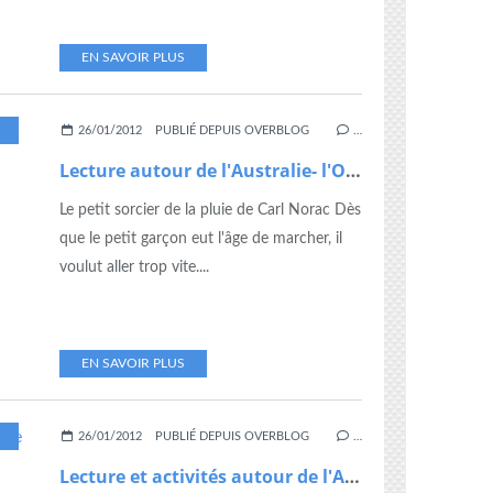
EN SAVOIR PLUS
,
LECTURE SUIVIE
,
OCEANIE
,
TAPUSCRIT
26/01/2012
PUBLIÉ DEPUIS OVERBLOG
…
Lecture autour de l'Australie- l'Océanie
Le petit sorcier de la pluie de Carl Norac Dès
que le petit garçon eut l'âge de marcher, il
voulut aller trop vite....
EN SAVOIR PLUS
,
LECTURE SUIVIE
,
NOUVEL AN CHINOIS
,
TAPUSCRIT
26/01/2012
PUBLIÉ DEPUIS OVERBLOG
…
Lecture et activités autour de l'Asie