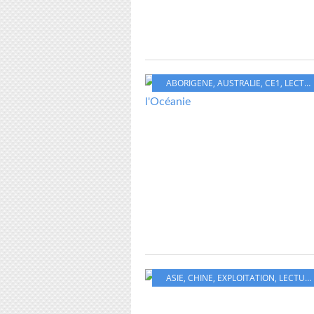
ABORIGENE
,
AUSTRALIE
,
CE1
,
LECTURE
ASIE
,
CHINE
,
EXPLOITATION
,
LECTURE