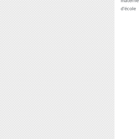
maternel
d'école