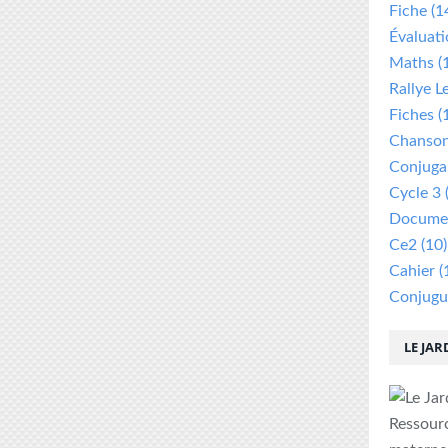
Fiche
(1
Évaluat
Maths
(
Rallye L
Fiches
(
Chanso
Conjuga
Cycle 3
Documen
Ce2
(10)
Cahier
(
Conjugu
LE JAR
Ressour