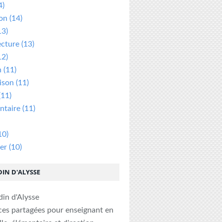
4)
ion
(14)
13)
ecture
(13)
12)
n
(11)
ison
(11)
(11)
taire
(11)
10)
er
(10)
DIN D'ALYSSE
ces partagées pour enseignant en