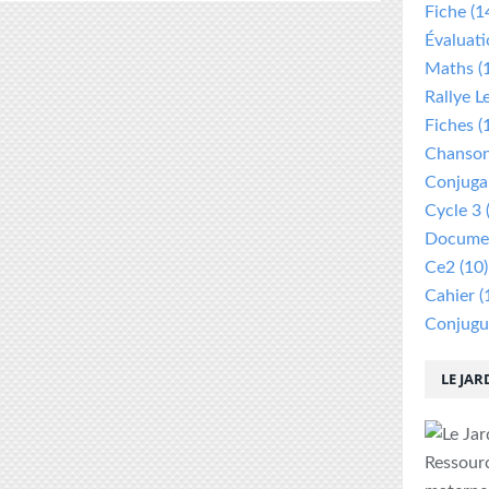
Fiche
(1
Évaluat
Maths
(
Rallye L
Fiches
(
Chanso
Conjuga
Cycle 3
Documen
Ce2
(10)
Cahier
(
Conjugu
LE JAR
Ressour