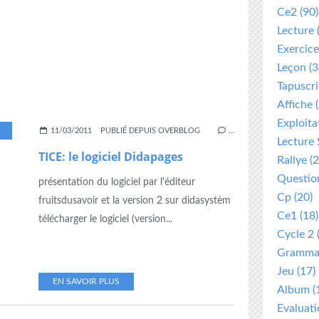
Ce2
(90)
Lecture
Exercice
Leçon
(3
Tapuscri
Affiche
(
Exploita
,
11/03/2011
PUBLIÉ DEPUIS OVERBLOG
…
Lecture 
TICE: le logiciel Didapages
Rallye
(2
Questio
présentation du logiciel par l'éditeur
Cp
(20)
fruitsdusavoir et la version 2 sur didasystèm
Ce1
(18)
télécharger le logiciel (version...
Cycle 2
Gramma
Jeu
(17)
EN SAVOIR PLUS
Album
(
Evaluat