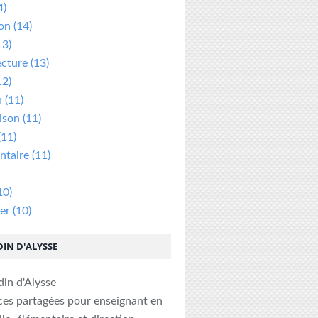
4)
ion
(14)
13)
ecture
(13)
12)
n
(11)
ison
(11)
(11)
taire
(11)
10)
er
(10)
DIN D'ALYSSE
ces partagées pour enseignant en