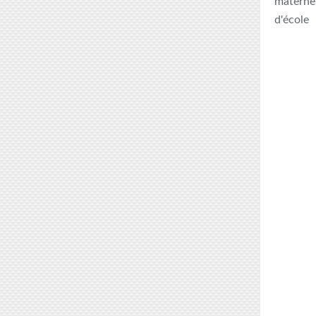
maternel
d'école