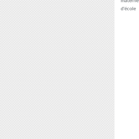
maternel
d'école