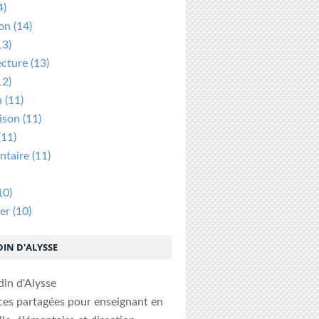
4)
ion
(14)
13)
ecture
(13)
12)
n
(11)
ison
(11)
(11)
taire
(11)
10)
er
(10)
DIN D'ALYSSE
ces partagées pour enseignant en