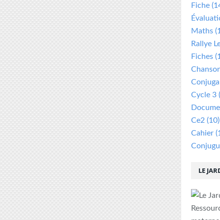
Fiche
(1
Évaluat
Maths
(
Rallye L
Fiches
(
Chanso
Conjuga
Cycle 3
Documen
Ce2
(10)
Cahier
(
Conjugu
LE JAR
Ressour