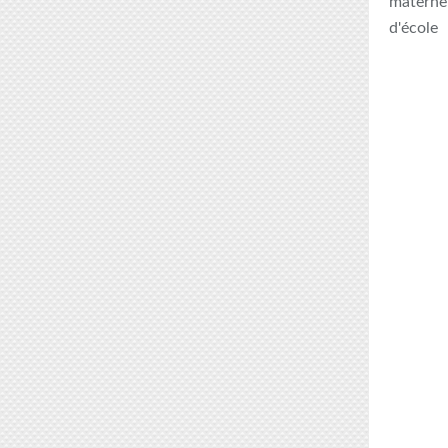
maternel
d'école