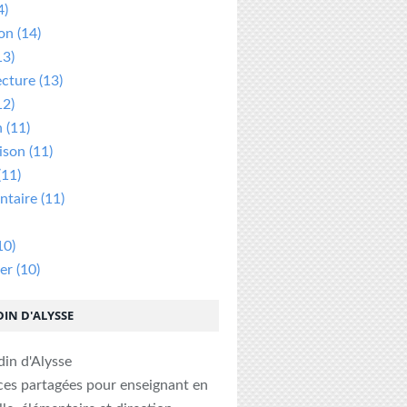
4)
ion
(14)
13)
ecture
(13)
12)
n
(11)
ison
(11)
(11)
taire
(11)
10)
er
(10)
DIN D'ALYSSE
ces partagées pour enseignant en