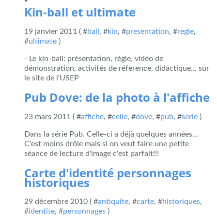
Kin-ball et ultimate
19 janvier 2011 ( #
ball
, #
kin
, #
presentation
, #
regle
,
#
ultimate
)
- Le kin-ball: présentation, règle, vidéo de
démonstration, activités de réference, didactique... sur
le site de l'USEP
Pub Dove: de la photo à l'affiche
23 mars 2011 ( #
affiche
, #
celle
, #
dove
, #
pub
, #
serie
)
Dans la série Pub. Celle-ci a déjà quelques années...
C'est moins drôle mais si on veut faire une petite
séance de lecture d'image c'est parfait!!!
Carte d'identité personnages
historiques
29 décembre 2010 ( #
antiquite
, #
carte
, #
historiques
,
#
identite
, #
personnages
)